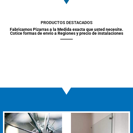
PRODUCTOS DESTACADOS
Fabricamos Pizarras a la Medida exacta que usted necesite.
Cotice formas de envío a Regiones y precio de instalaciones
Rango
Este
de
produ
precios:
tiene
desde
$96.000