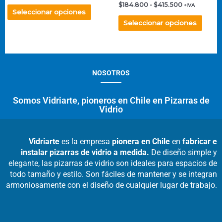
$
184.800
-
$
415.500
+IVA
opciones
opcio
Seleccionar opciones
se
se
Seleccionar opciones
pueden
pued
elegir
elegir
en
en
la
la
página
págin
NOSOTROS
de
de
producto
produ
Somos Vidriarte, pioneros en Chile en Pizarras de
Vidrio
Vidriarte
es la empresa
pionera en Chile
en
fabricar e
instalar pizarras de vidrio a medida.
De diseño simple y
elegante, las pizarras de vidrio son ideales para espacios de
todo tamaño y estilo. Son fáciles de mantener y se integran
armoniosamente con el diseño de cualquier lugar de trabajo.