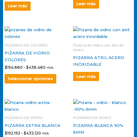
Leer más
Leer más
Rango
Este
de
producto
precios:
tiene
desde
PIZARRAS DE COLORES
Pizarra de Vidrio con atril de
$194.880
múltiples
Acero
hasta
PIZARRA DE VIDRIO
variantes.
$438.480
PIZARRA ATRIL ACERO
COLORES
Las
INOXIDABLE
$
194.880
-
$
438.480
+IVA
opciones
se
Leer más
Seleccionar opciones
pueden
elegir
en
Rango
Rango
Este
Este
la
de
de
producto
produ
página
precios:
precios:
tiene
tiene
desde
desde
de
PIZARRAS DE VIDRIO
PIZARRAS DE VIDRIO
$192.192
$184.800
múltiples
múlti
producto
hasta
hasta
PIZARRA EXTRA BLANCA
PIZARRA BLANCA 90%
variantes.
varian
$432.120
$415.500
6MM
$
192.192
-
$
432.120
+IVA
Las
Las