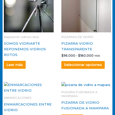
múlti
hasta
varian
$180.000
Las
opcio
se
pued
elegir
Reposición vidrios rotos
PIZARRAS DE VIDRIO
en
SOMOS VIDRIARTE
PIZARRA VIDRIO
la
REPONEMOS VIDRIOS
TRANSPARENTE
págin
ROTOS
$
96.000
-
$
180.000
+IVA
de
produ
Leer más
Seleccionar opciones
PIZARRA FUSIONADA A
MAMPARA
ENMARCACIONES
PIZARRA DE VIDRIO
ENMARCACIONES ENTRE
FUSIONADA A MAMPARA
VIDRIO