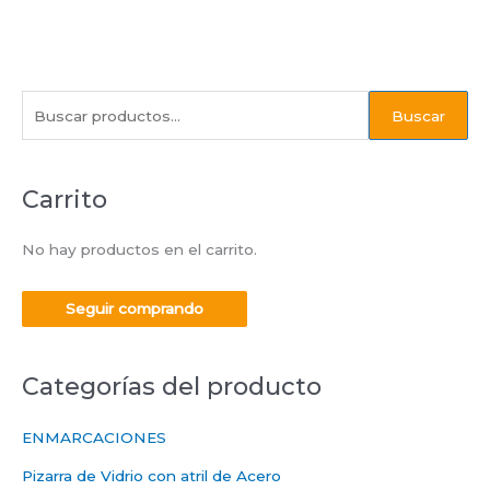
B
Buscar
u
s
Carrito
c
a
No hay productos en el carrito.
r
p
Seguir comprando
o
r
:
Categorías del producto
ENMARCACIONES
Pizarra de Vidrio con atril de Acero