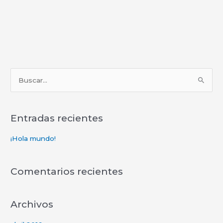
B
u
s
Entradas recientes
c
a
¡Hola mundo!
r
p
Comentarios recientes
o
r
Archivos
: