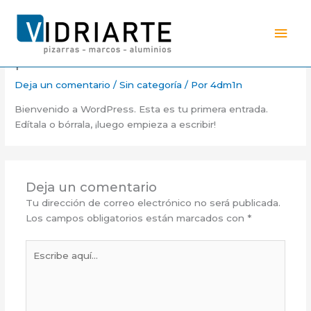
Ir
Men
al
contenido
prin
¡Hola mundo!
Deja un comentario
/
Sin categoría
/ Por
4dm1n
Bienvenido a WordPress. Esta es tu primera entrada.
Edítala o bórrala, ¡luego empieza a escribir!
Deja un comentario
Tu dirección de correo electrónico no será publicada.
Los campos obligatorios están marcados con
*
Escribe
aquí...